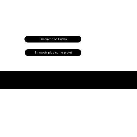
Découvrir Bô Hôtels
En savoir plus sur le projet
SI
È
GE SOCIAL
02 38 84 60 00
19 ter rue de Limare
contact@arca.archi
45000 Orléans
© 2025 by Arca Architectures